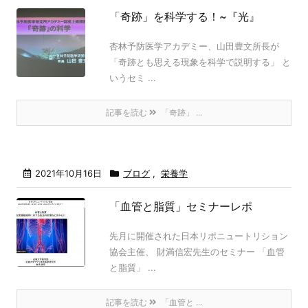
「奇跡」を科学する！~『光』
杏林予防医学アカデミー、山田豊文所長が
「奇跡とも思える現象を科学で説明する」 と
いうセミ ...
記事を読む
「奇跡」 ...
2021年10月16日
ブログ
,
栄養学
「血管と脂質」セミナーレポ
先月に開催された日本リポニュートリション
協会主催、 財満信宏先生のセミナー 「血管
と脂質」 ...
記事を読む
「血管と ...