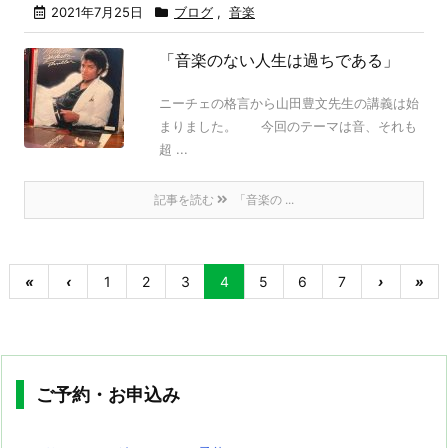
2021年7月25日
ブログ
,
音楽
「音楽のない人生は過ちである」
ニーチェの格言から山田豊文先生の講義は始
まりました。 今回のテーマは音、それも
超 ...
記事を読む
「音楽の ...
«
‹
1
2
3
4
5
6
7
›
»
ご予約・お申込み