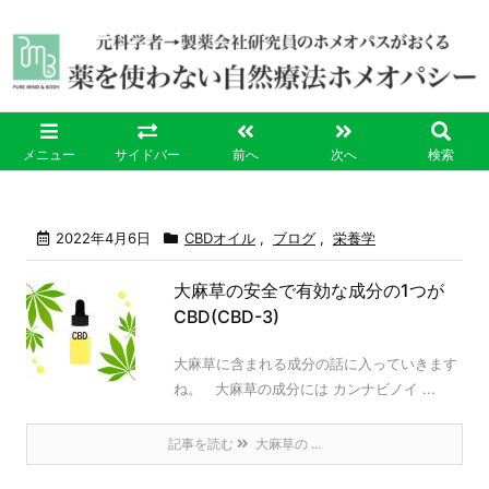
メニュー
サイドバー
前へ
次へ
検索
2022年4月6日
CBDオイル
,
ブログ
,
栄養学
大麻草の安全で有効な成分の1つが
CBD(CBD-3)
大麻草に含まれる成分の話に入っていきます
ね。 大麻草の成分には カンナビノイ ...
記事を読む
大麻草の ...