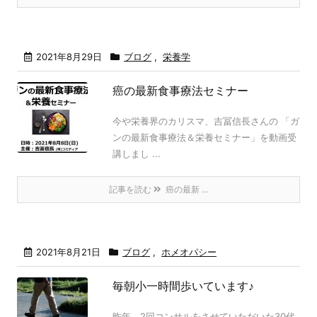
2021年8月29日
ブログ
,
栄養学
癌の最新食事療法セミナー
今や栄養界のカリスマ、吉冨信長さんの 「ガ
ンの最新食事療法＆栄養セミナー」を動画受
講しまし ...
記事を読む
癌の最新 ...
2021年8月21日
ブログ
,
ホメオパシー
毎朝小一時間歩いています♪
昨年、2回コンサルをさせていただいた30代