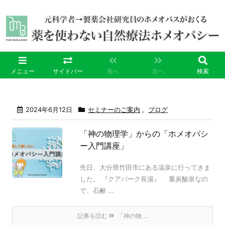
メニュー
サイドバー
前へ
次へ
検索
2024年6月12日
セミナーのご案内
,
ブログ
「神の物理学」からの「ホメオパシ
ー入門講座」
先日、大分県竹田市にある温泉に行ってきま
した。 『クアパーク長湯』 重炭酸泉なの
で、石鹸 ...
記事を読む
「神の物 ...