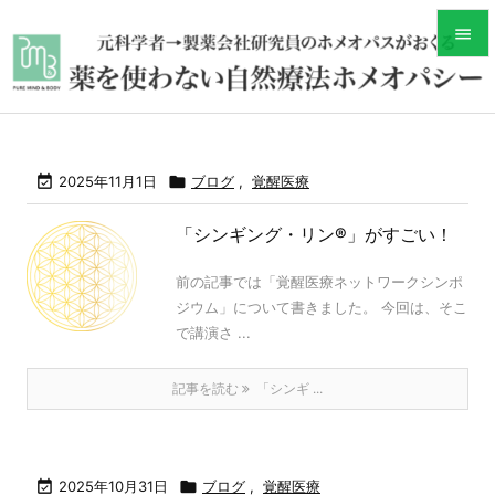


メニュ

サイド

2025年11月1日

ブログ
,
覚醒医療

前へ
「シンギング・リン®️」がすごい！

前の記事では「覚醒医療ネットワークシンポ
次へ
ジウム」について書きました。 今回は、そこ

で講演さ ...
検索
記事を読む
「シンギ ...

2025年10月31日

ブログ
,
覚醒医療